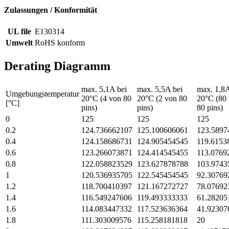
Zulassungen / Konformität
UL file
E130314
Umwelt
RoHS konform
Derating Diagramm
max. 5,1A bei
max. 5,5A bei
max. 1,8A
Umgebungstemperatur
20°C (4 von 80
20°C (2 von 80
20°C (80
[°C]
pins)
pins)
80 pins)
0
125
125
125
0.2
124.736662107
125.100606061
123.5897
0.4
124.158686731
124.905454545
119.6153
0.6
123.266073871
124.414545455
113.0769
0.8
122.058823529
123.627878788
103.9743
1
120.536935705
122.545454545
92.30769
1.2
118.700410397
121.167272727
78.07692
1.4
116.549247606
119.493333333
61.28205
1.6
114.083447332
117.523636364
41.92307
1.8
111.303009576
115.258181818
20