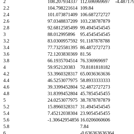
2
108.207934337
112.696969697
-4.48717
2.2
104.798221614
109.84
2.4
101.073871409
106.687272727
2.6
97.0348837209
103.238787879
2.8
92.6812585499
99.4945454545
3
88.012995896
95.4545454545
3.2
83.0300957592
91.1187878788
3.4
77.7325581395
86.4872727273
3.6
72.1203830369
81.56
3.8
66.1935704514
76.336969697
4
59.952120383
70.8181818182
4.2
53.3960328317
65.0036363636
4.4
46.5253077975
58.8933333333
4.6
39.3399452804
52.4872727273
4.8
31.8399452804
45.7854545455
5
24.0253077975
38.7878787879
5.2
15.8960328317
31.4945454545
5.4
7.45212038304
23.9054545455
5.6
-1.30642954856
16.0206060606
5.8
7.84
6
-0.636363636364