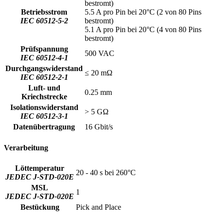
bestromt)
Betriebsstrom
5.5 A pro Pin bei 20°C (2 von 80 Pins
IEC 60512-5-2
bestromt)
5.1 A pro Pin bei 20°C (4 von 80 Pins
bestromt)
Prüfspannung
500 VAC
IEC 60512-4-1
Durchgangswiderstand
≤ 20 mΩ
IEC 60512-2-1
Luft- und
0.25 mm
Kriechstrecke
Isolationswiderstand
> 5 GΩ
IEC 60512-3-1
Datenübertragung
16 Gbit/s
Verarbeitung
Löttemperatur
20 - 40 s bei 260°C
JEDEC J-STD-020E
MSL
1
JEDEC J-STD-020E
Bestückung
Pick and Place