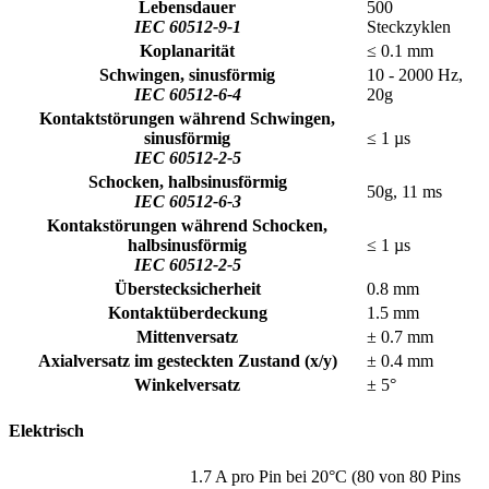
Lebensdauer
500
IEC 60512-9-1
Steckzyklen
Koplanarität
≤ 0.1 mm
Schwingen, sinusförmig
10 - 2000 Hz,
IEC 60512-6-4
20g
Kontaktstörungen während Schwingen,
sinusförmig
≤ 1 µs
IEC 60512-2-5
Schocken, halbsinusförmig
50g, 11 ms
IEC 60512-6-3
Kontakstörungen während Schocken,
halbsinusförmig
≤ 1 µs
IEC 60512-2-5
Überstecksicherheit
0.8 mm
Kontaktüberdeckung
1.5 mm
Mittenversatz
± 0.7 mm
Axialversatz im gesteckten Zustand (x/y)
± 0.4 mm
Winkelversatz
± 5°
Elektrisch
1.7 A pro Pin bei 20°C (80 von 80 Pins