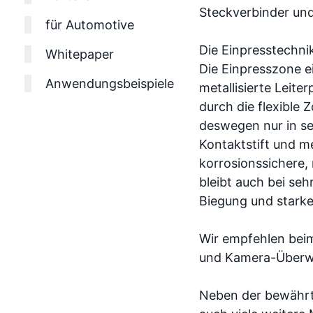
Steckverbinder und 
für Automotive
Die Einpresstechni
Whitepaper
Die Einpresszone ei
Anwendungsbeispiele
metallisierte Leit
durch die flexible 
deswegen nur in s
Kontaktstift und me
korrosionssichere,
bleibt auch bei se
Biegung und starke
Wir empfehlen bei
und Kamera-Überwac
Neben der bewährte