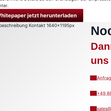
ter.
hitepaper jetzt herunterladen
No
Dan
uns 
Anfrag
+49 8
sales@