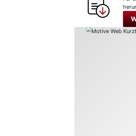
herun
W