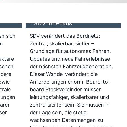
Wandel in der Automobiltechnik
- SDV im Fokus
en sich
SDV verändert das Bordnetz:
en
Zentral, skalierbar, sicher –
Grundlage für autonomes Fahren,
aktere
Updates und neue Fahrerlebnisse
ischen
der nächsten Fahrzeuggeneration.
ndere
Dieser Wandel verändert die
owie
Anforderungen enorm. Board-to-
trale
board Steckverbinder müssen
dungen
leistungsfähiger, skalierbarer und
arer
zentralisierter sein. Sie müssen in
ser
der Lage sein, die stetig
wachsenden Datenmengen zu