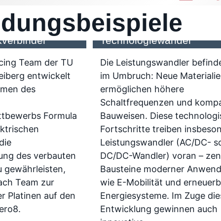
dungsbeispiele
ennwagen fährt
Leistungswandler im
kverbinder
Technologiewandel
cing Team der TU
Die Leistungswandler befind
iberg entwickelt
im Umbruch: Neue Materiali
hmen des
ermöglichen höhere
Schaltfrequenzen und komp
ttbewerbs Formula
Bauweisen. Diese technolog
ektrischen
Fortschritte treiben insbeso
die
Leistungswandler (AC/DC- s
ng des verbauten
DC/DC-Wandler) voran – zen
 gewährleisten,
Bausteine moderner Anwen
ach Team zur
wie E-Mobilität und erneuerb
r Platinen auf den
Energiesysteme. Im Zuge die
ero8.
Entwicklung gewinnen auch