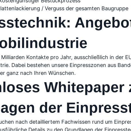
 kostengünstiger Bestückprozess
rplattenlackierung / Verguss der gesamten Baugruppe
sstechnik: Angebot
bilindustrie
e Milliarden Kontakte pro Jahr, ausschließlich in de
trie. Dabei bestehen unsere Einpresszonen aus Band
der ganz nach Ihren Wünschen.
loses Whitepaper 
agen der Einpress
suchen nach detailliertem Fachwissen rund um Einpr
usführliche Details zu den Grundlagen der Einpresst