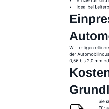
Effizienter und
Ideal bei Leite
Einpre
Automo
Wir fertigen etlich
der Automobilindus
0,56 bis 2,0 mm o
Kosten
Grundl
Sie 
Für a