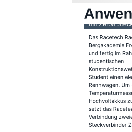
Anwen
Elektrischer R
mit Zero8 Stec
Das Racetech Ra
Bergakademie Fre
und fertig im Ra
studentischen
Konstruktionswe
Student einen el
Rennwagen. Um 
Temperaturmessu
Hochvoltakkus zu
setzt das Racete
Verbindung zweie
Steckverbinder Z