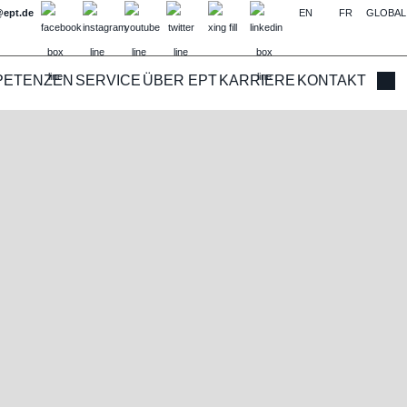
@ept.de
EN
FR
GLOBAL
PETENZEN
SERVICE
ÜBER EPT
KARRIERE
KONTAKT
Such