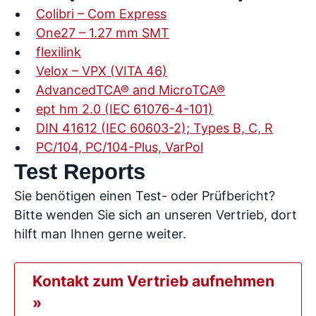
Colibri – Com Express
One27 – 1.27 mm SMT
flexilink
Velox – VPX (VITA 46)
AdvancedTCA® and MicroTCA®
ept hm 2.0 (IEC 61076-4-101)
DIN 41612 (IEC 60603-2); Types B, C, R
PC/104, PC/104-Plus, VarPol
Test Reports
Sie benötigen einen Test- oder Prüfbericht?
Bitte wenden Sie sich an unseren Vertrieb, dort
hilft man Ihnen gerne weiter.
Kontakt zum Vertrieb aufnehmen
»