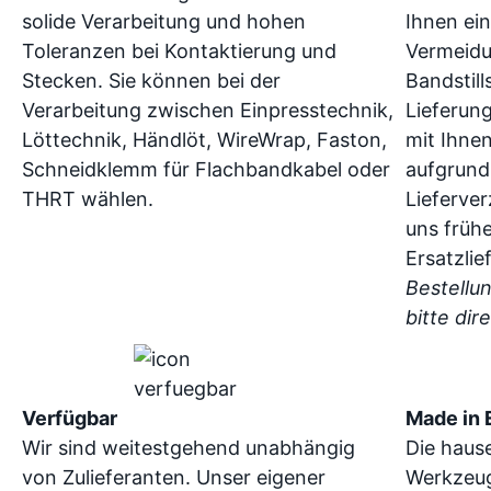
solide Verarbeitung und hohen
Ihnen ein
Toleranzen bei Kontaktierung und
Vermeidu
Stecken. Sie können bei der
Bandstill
Verarbeitung zwischen Einpresstechnik,
Lieferun
Löttechnik, Händlöt, WireWrap, Faston,
mit Ihnen
Schneidklemm für Flachbandkabel oder
aufgrund
THRT wählen.
Lieferve
uns frühe
Ersatzlie
Bestellu
bitte dir
Verfügbar
Made in 
Wir sind weitestgehend unabhängig
Die haus
von Zulieferanten. Unser eigener
Werkzeug