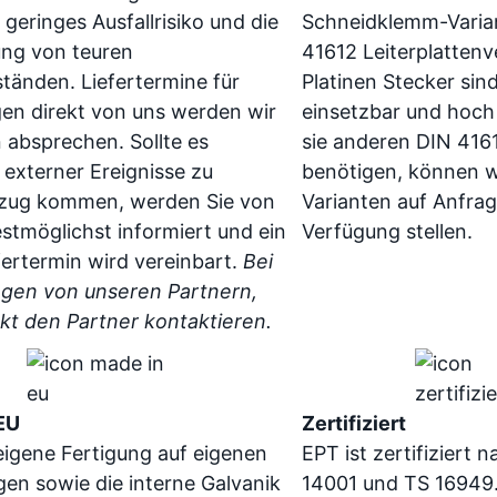
 geringes Ausfallrisiko und die
Schneidklemm-Varia
ng von teuren
41612 Leiterplattenv
ständen. Liefertermine für
Platinen Stecker sind 
gen direkt von uns werden wir
einsetzbar und hoch v
 absprechen. Sollte es
sie anderen DIN 41
 externer Ereignisse zu
benötigen, können w
rzug kommen, werden Sie von
Varianten auf Anfrage
stmöglichst informiert und ein
Verfügung stellen.
fertermin wird vereinbart.
Bei
ngen von unseren Partnern,
ekt den Partner kontaktieren.
EU
Zertifiziert
eigene Fertigung auf eigenen
EPT ist zertifiziert 
en sowie die interne Galvanik
14001 und TS 16949