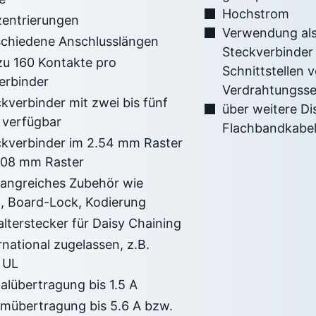
Hochstrom
zentrierungen
Verwendung als
schiedene Anschlusslängen
Steckverbinder 
zu 160 Kontakte pro
Schnittstellen 
erbinder
Verdrahtungsse
kverbinder mit zwei bis fünf
über weitere Di
 verfügbar
Flachbandkabe
ckverbinder im 2.54 mm Raster
.08 mm Raster
angreiches Zubehör wie
, Board-Lock, Kodierung
lterstecker für Daisy Chaining
rnational zugelassen, z.B.
 UL
alübertragung bis 1.5 A
omübertragung bis 5.6 A bzw.