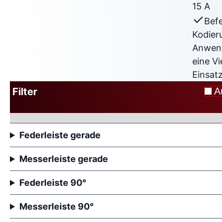
15 A
Befe
Kodier
Anwend
eine Vi
Einsat
Filter
A
Federleiste gerade
Messerleiste gerade
Federleiste 90°
Messerleiste 90°