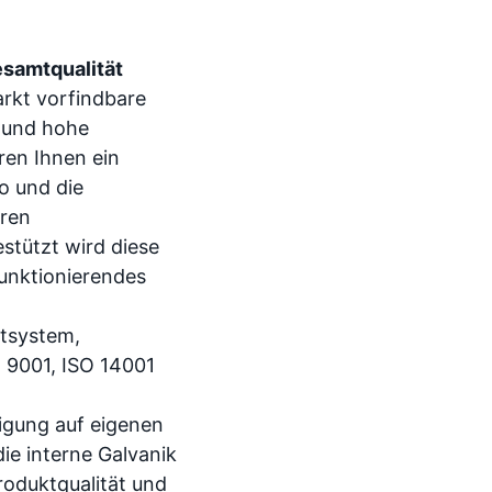
samtqualität
rkt vorfindbare
d und hohe
ren Ihnen ein
ko und die
ren
estützt wird diese
unktionierendes
system,
O 9001, ISO 14001
igung auf eigenen
ie interne Galvanik
roduktqualität und