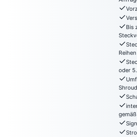
Vor
Ver
Bis 
Steckv
Stec
Reihen
Ste
oder 5
Umf
Shroud
Scha
inte
gemäß
Sign
Str