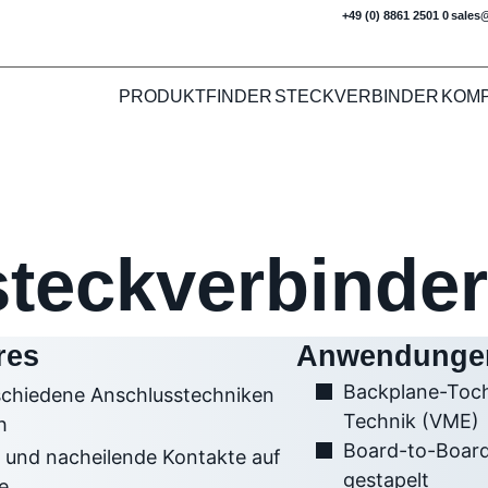
+49 (0) 8861 2501 0
sales
PRODUKTFINDER
STECKVERBINDER
KOM
steckverbinder
res
Anwendunge
Backplane-Tocht
schiedene Anschlusstechniken
Technik (VME)
h
Board-to-Board,
 und nacheilende Kontakte auf
gestapelt
e