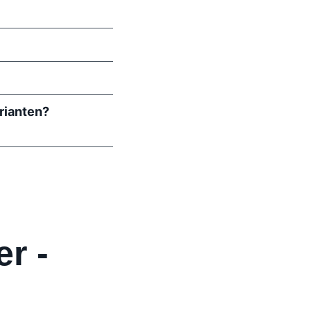
rianten?
r -