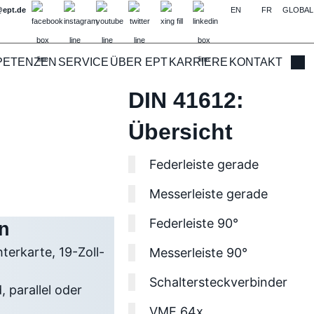
@ept.de
EN
FR
GLOBAL
PETENZEN
SERVICE
ÜBER EPT
KARRIERE
KONTAKT
Such
DIN 41612:
Übersicht
Federleiste gerade
Messerleiste gerade
Federleiste 90°
n
erkarte, 19-Zoll-
Messerleiste 90°
Schaltersteckverbinder
 parallel oder
VME 64x