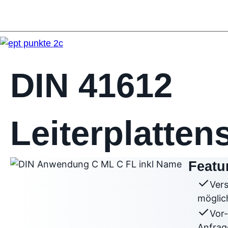
DIN 41612
Leiterplatten
Featu
Ver
möglic
Vor-
Anfrag