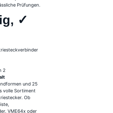
lässliche Prüfungen.
ig, ✓
triesteckverbinder
alt
rundformen und 25
s volle Sortiment
riestecker. Ob
iste,
der, VME64x oder