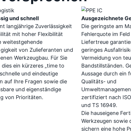
sig und schnell
Ausgezeichnete Ge
nt langjährige Zuverlässigkeit
Die geringste am Ma
lität mit hoher Flexibilität
Fehlerquote im Fel
e weitestgehende
Liefertreue garantie
igkeit von Zulieferanten und
geringes Ausfallrisi
genen Werkzeugbau. Für Sie
Vermeidung von teu
 dies ein kürzeres „time to
Bandstillständen. G
 schnelle und eindeutige
Aussage durch ein f
 auf Ihre Fragen sowie die
Qualitäts- und
ssbare und eigenständige
Umweltmanagement
g von Prioritäten.
zertifiziert nach IS
und TS 16949.
Die hauseigene Fert
Werkzeugen sowie d
sichern eine hohe P