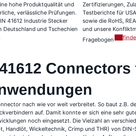
eine hohe Produktqualität und
Zertifizierungen, Zu
rliche, verlässliche Prüfungen.
Testberichte für US
IN 41612 Industrie Stecker
sowie die RoHS, REA
n Deutschland und Tschechien
und unsere Konfliktm
.
finde
Fragebogen
 41612 Connectors 
Anwendungen
nnector nach wie vor weit verbreitet. So baut z.B. de
kverbindern auf. Damit konnte er sich eine sehr gut
wicklungen noch eingesetzt. Die Vielzahl an versch
öt, Handlöt, Wickeltechnik, Crimp und THR) von DIN