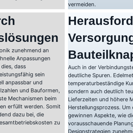
vermeiden.
rch
Herausford
slösungen
Versorgung
tronik zunehmend an
Bauteilkna
 schnelle Anpassungen
dies, dass
Auch in der Verbindungste
eistungsfähig sein
deutliche Spuren. Edelmet
ell anpassbar und
temperaturbeständige Kun
Polzahlen und Bauformen,
sondern auch deutlich teu
uste Mechanismen beim
Lieferzeiten und höhere 
n erfüllt werden. Somit
Herstellungsprozess. Um 
end dazu bei, die
gewinnen Aspekte, wie di
Gesamtbetriebskosten zu
vorausschauende Planung 
Designstrategien zunehm