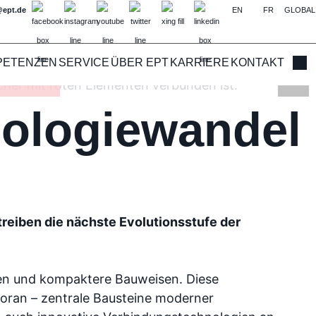
@ept.de
EN
FR
GLOBAL
PETENZEN
SERVICE
ÜBER EPT
KARRIERE
KONTAKT
Such
del
nologiewandel
treiben die nächste Evolutionsstufe der
zen und kompaktere Bauweisen. Diese
oran – zentrale Bausteine moderner