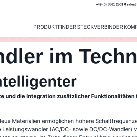
+49 (0) 8861 2501 0
sales
PRODUKTFINDER
STECKVERBINDER
KOM
ler im Technologiewan
dler im Tech
ntelligenter
 und die Integration zusätzlicher Funktionalitäten 
Neue Materialien ermöglichen höhere Schaltfrequen
re Leistungswandler (AC/DC- sowie DC/DC-Wandler) v