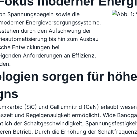
 Fokus moderner Energ
 von Spannungspegeln sowie die
k moderner Energieversorgungssysteme.
estehen durch den Aufschwung der
strieautomatisierung bis hin zum Ausbau
sche Entwicklungen bei
eigenden Anforderungen an Effizienz,
rden.
ologien sorgen für höh
gns
ziumkarbid (SiC) und Galliumnitrid (GaN) erlaubt wes
nszeit und Regelgenauigkeit ermöglicht. Wide Bandga
htlich der Schaltgeschwindigkeit, Spannungsfestigkei
eren Betrieb. Durch die Erhöhung der Schaltfrequen