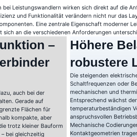
bei Leistungswandlern wirken sich direkt auf die An
izienz und Funktionalität verändern nicht nur das La
omponenten. Eine zentrale Eigenschaft moderner Le
keit sich an die verschiedenen Anforderungen untersc
unktion –
Höhere Bel
verbinder
robustere
Die steigenden elektrisc
Schaltfrequenzen oder Be
mechanischen und thermi
dazu, auch bei der
Entsprechend wächst der 
alten. Gerade auf
temperaturbeständigen Ve
grenzte Flächen für
anspruchsvollen Betriebs
shalb kompakte, aber
Mechanische Codierungen
ie trotz kleiner Bauform
Kontaktgeometrien tragen
bei gleichzeitig